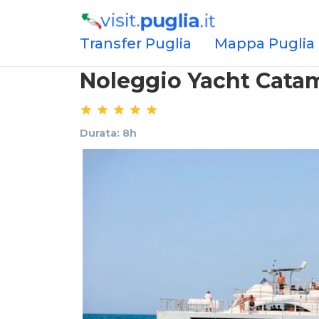
Transfer Puglia
Mappa Puglia
Noleggio Yacht Catam
Durata: 8h