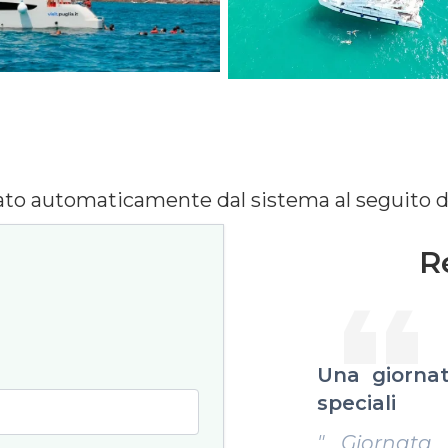
cato automaticamente dal sistema al seguito d
R
ornata perfetta per eventi
Esperie
i
organizzazi
nata fantastica sullo yacht
" Abbiam