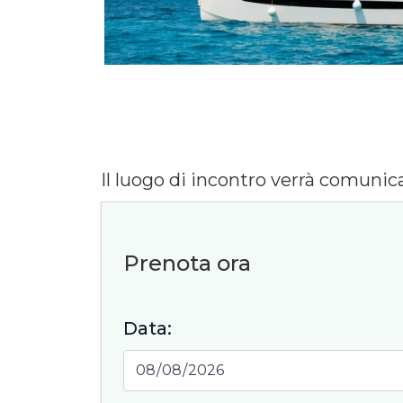
Il luogo di incontro verrà comuni
Prenota ora
Data:
Una gi
special
" Gior