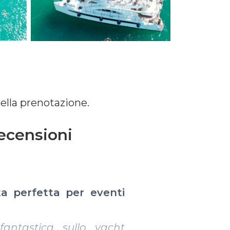
ella prenotazione.
ecensioni
nza esclusiva e
one top
o noleggiato il