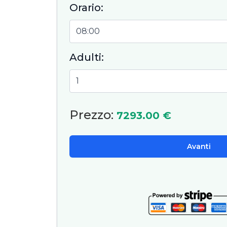
Orario:
catam
minim
atmosf
nostr
Adulti:
consigl
Prezzo:
7293.00 €
Avanti