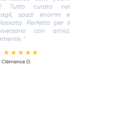
no per un evento
tutti entusiasti. Staff
, servizi extra utili e
ettacolare su Leuca. Da
mente! "
Patrick G. W.