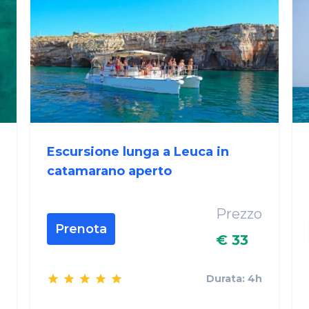
Escursione lunga a Leuca in
catamarano aperto
Prezzo
Prenota
€ 33
Durata: 4h