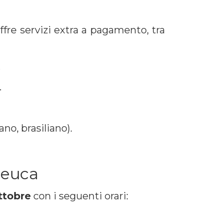
re servizi extra a pagamento, tra
.
.
no, brasiliano).
Leuca
Ottobre
con i seguenti orari: