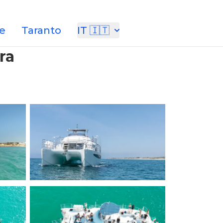
e
Taranto
IT 🇮🇹
ra