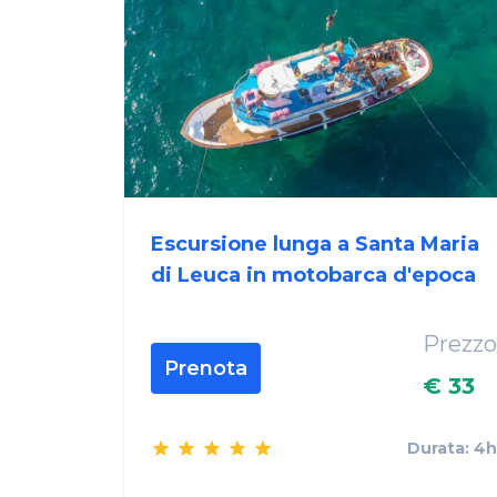
Escursione lunga a Santa Maria
di Leuca in motobarca d'epoca
Prezzo
Prenota
€ 33
Durata: 4h