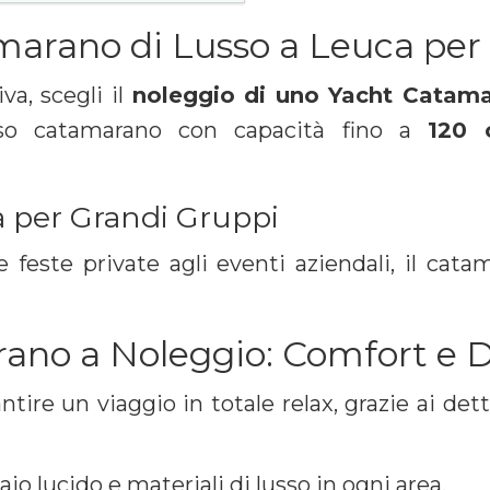
arano di Lusso a Leuca per l
va, scegli il
noleggio di uno Yacht Catama
ioso catamarano con capacità fino a
120 o
a per Grandi Gruppi
e feste private agli eventi aziendali, il ca
ano a Noleggio: Comfort e D
ire un viaggio in totale relax, grazie ai detta
iaio lucido e materiali di lusso in ogni area.