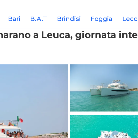
Bari
B.A.T
Brindisi
Foggia
Lecc
arano a Leuca, giornata inte