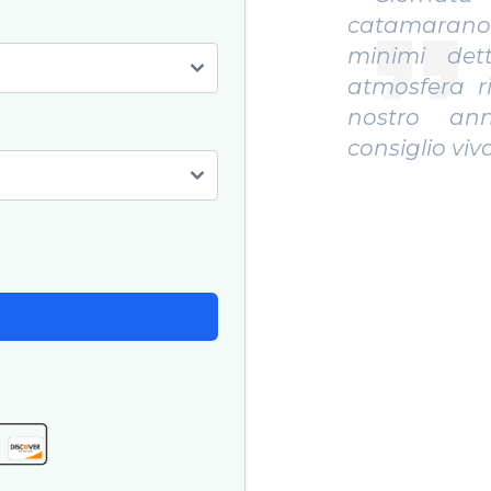
arano! Tutto curato nei
catamara
i dettagli, spazi enormi e
aziendale, 
era rilassata. Perfetto per il
disponibile
o anniversario con amici,
location sp
io vivamente. "
rifare sicura
Clémence D.