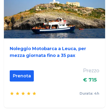
Noleggio Motobarca a Leuca, per
mezza giornata fino a 35 pax
Prezzo
Prenota
€ 715
Durata: 4h