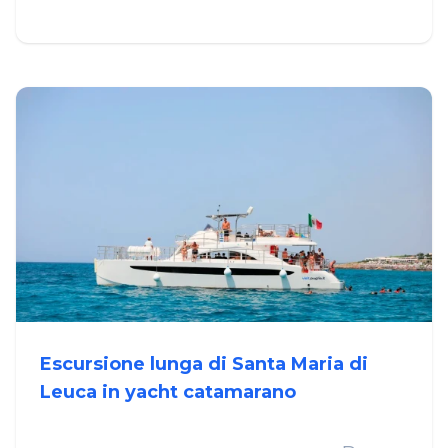
Escursione lunga di Santa Maria di
Leuca in yacht catamarano