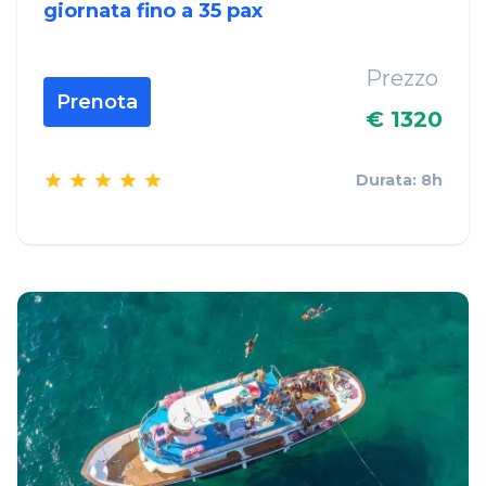
giornata fino a 35 pax
Prezzo
Prenota
€ 1320
Durata: 8h