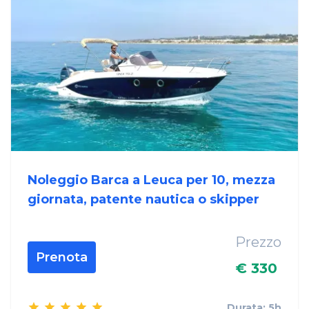
Noleggio Barca a Leuca per 10, mezza
giornata, patente nautica o skipper
Prezzo
Prenota
€ 330
Durata: 5h