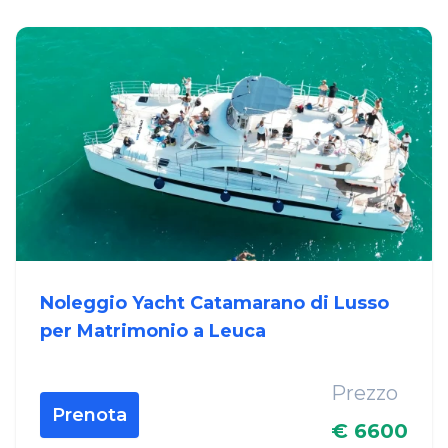
Noleggio Yacht Catamarano di Lusso
per Matrimonio a Leuca
Prezzo
Prenota
€ 6600