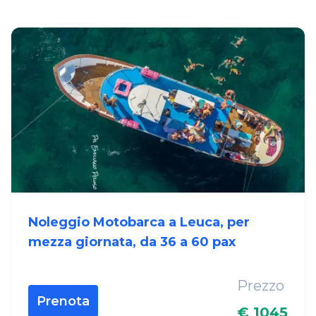
Noleggio Motobarca a Leuca, per
mezza giornata, da 36 a 60 pax
Prezzo
Prenota
€ 1045