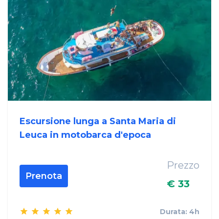
Escursione lunga a Santa Maria di
Leuca in motobarca d'epoca
Prezzo
Prenota
€ 33
Durata: 4h