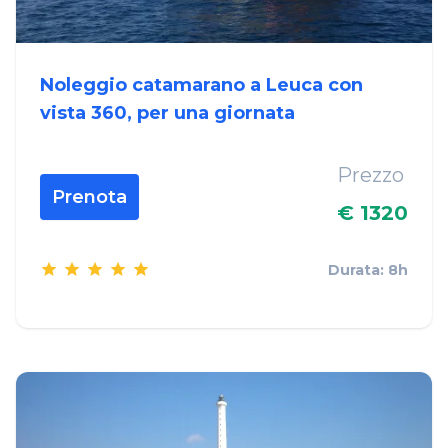
Noleggio catamarano a Leuca con
vista 360, per una giornata
Prezzo
Prenota
€ 1320
Durata: 8h