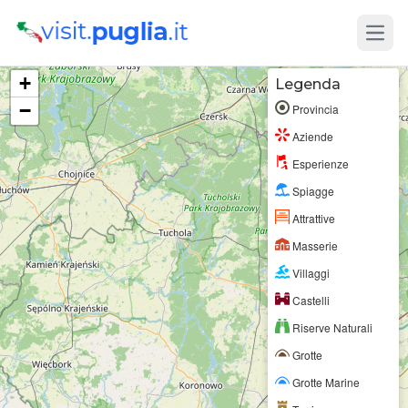
Open
+
Legenda
−
Provincia
Aziende
Esperienze
Spiagge
Attrattive
Masserie
Villaggi
Castelli
Riserve Naturali
Grotte
Grotte Marine