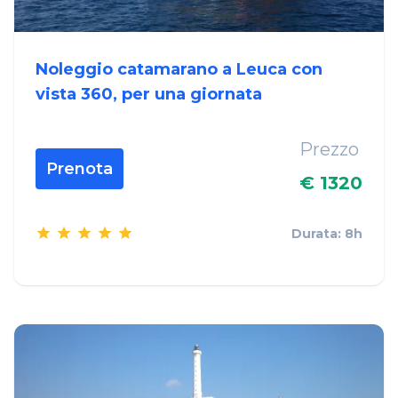
Noleggio catamarano a Leuca con
vista 360, per una giornata
Prezzo
Prenota
€ 1320
Durata: 8h