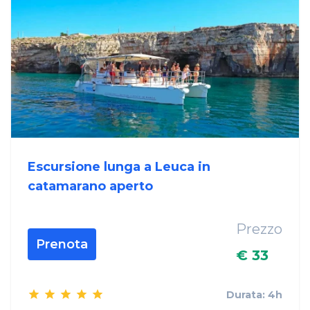
Escursione lunga a Leuca in
catamarano aperto
Prezzo
Prenota
€ 33
Durata: 4h