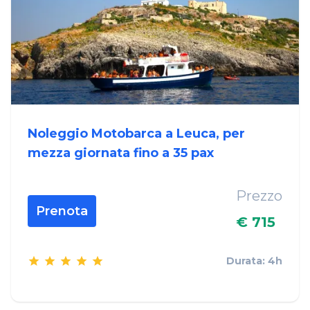
Noleggio Motobarca a Leuca, per
mezza giornata fino a 35 pax
Prezzo
Prenota
€ 715
Durata: 4h