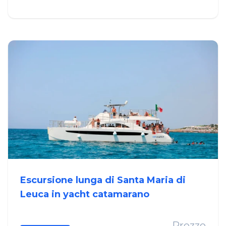
Escursione lunga di Santa Maria di
Leuca in yacht catamarano
Prezzo