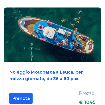
Noleggio Motobarca a Leuca, per
mezza giornata, da 36 a 60 pax
Prezzo
Prenota
€ 1045