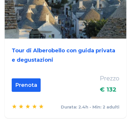
Tour di Alberobello con guida privata
e degustazioni
Prezzo
Prenota
€ 132
Durata: 2.4h - Min: 2 adulti