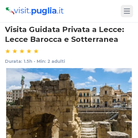
Open
Visita Guidata Privata a Lecce:
Lecce Barocca e Sotterranea
Durata: 1.5h - Min: 2 adulti