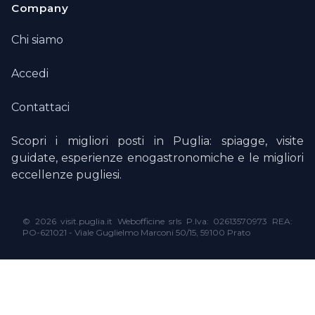
Company
Chi siamo
Accedi
Contattaci
Scopri i migliori posti in Puglia: spiagge, visite
guidate, esperienze enogastronomiche e le migliori
eccellenze pugliesi.
©
2026 visit.puglia.it Webofficine srls P.Iva: 02613570973 REA:
PO-621021 - Viale Guglielmo Marconi 50/15, 59100 Prato
Le tue preferenze relative alla privacy
Informativa sulla raccolta