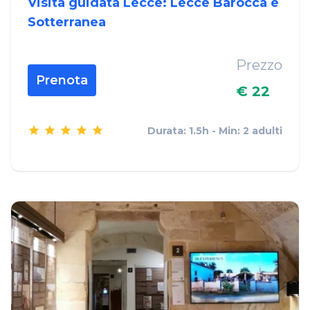
Visita guidata Lecce: Lecce Barocca e
Sotterranea
Prezzo
Prenota
€ 22
Durata: 1.5h - Min: 2 adulti