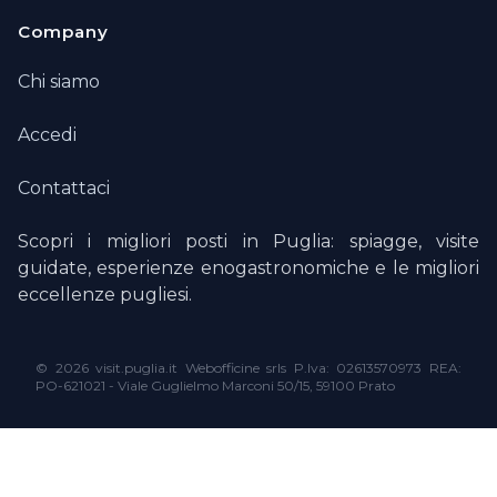
Company
Chi siamo
Accedi
Contattaci
Scopri i migliori posti in Puglia: spiagge, visite
guidate, esperienze enogastronomiche e le migliori
eccellenze pugliesi.
©
2026 visit.puglia.it Webofficine srls P.Iva: 02613570973 REA:
PO-621021 - Viale Guglielmo Marconi 50/15, 59100 Prato
Le tue preferenze relative alla privacy
Informativa sulla raccolta