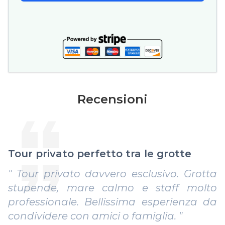
Recensioni
Esperienza unica e totale privacy
" Aver avuto la barca solo per noi ha reso
tutto speciale. Itinerario su misura,
atmosfera rilassante e tanta libertà.
Super consigliato! "