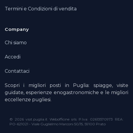
Termini e Condizioni di vendita
Company
Chi siamo
Accedi
Contattaci
Scopri i migliori posti in Puglia: spiagge, visite
guidate, esperienze enogastronomiche e le migliori
eccellenze pugliesi.
©
2026 visit.puglia.it Webofficine srls P.Iva: 02613570973 REA:
PO-621021 - Viale Guglielmo Marconi 50/15, 59100 Prato