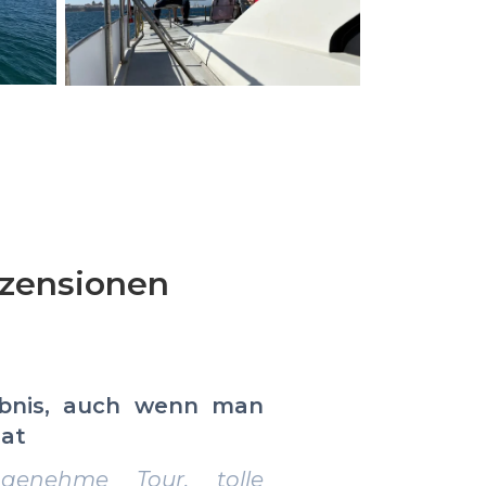
zensionen
auch wenn man
Schöne Pause mit Meerbli
" Tolle Bootsfahrt! Saube
 Tour, tolle
nettes Team und viele sch