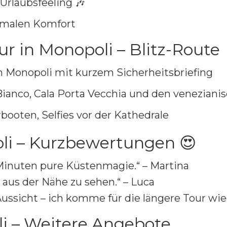
Urlaubsfeeling 🎶
imalen Komfort
r in Monopoli – Blitz-Route
n Monopoli mit kurzem Sicherheitsbriefing
Bianco, Cala Porta Vecchia und den venezian
ooten, Selfies vor der Kathedrale
li – Kurzbewertungen 😍
 Minuten pure Küstenmagie.“ – Martina
 aus der Nähe zu sehen.“ – Luca
ussicht – ich komme für die längere Tour wied
li – Weitere Angebote