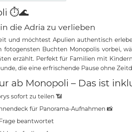
i ⏱️🌊
in die Adria zu verlieben
eit und möchtest Apulien authentisch erleb
en fotogensten Buchten Monopolis vorbei, wä
en erzählt. Perfekt für Familien mit Kinder
unde, die eine erfrischende Pause ohne Zeitd
r ab Monopoli – Das ist inkl
rys sofort zu teilen 📶
Sonnendeck für Panorama-Aufnahmen 📸
 Frage beantwortet