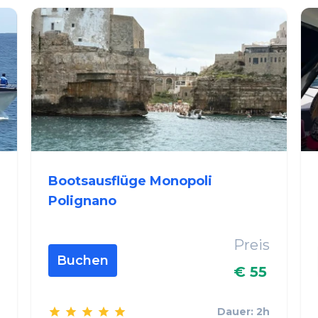
Bootsausflüge Monopoli
Polignano
Preis
Buchen
€ 55
Dauer: 2h