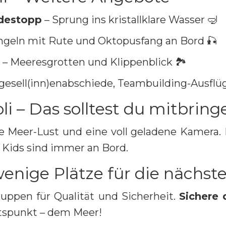
adestopp
– Sprung ins kristallklare Wasser 🤿
ngeln mit Rute und Oktopusfang an Bord 🎣
– Meeresgrotten und Klippenblick 🏞️
ggesell(inn)enabschiede, Teambuilding-Ausflü
i – Das solltest du mitbring
e Meer-Lust und eine voll geladene Kamera.
Kids sind immer an Bord.
enige Plätze für die nächste
uppen für Qualität und Sicherheit.
Sichere 
tspunkt – dem Meer!