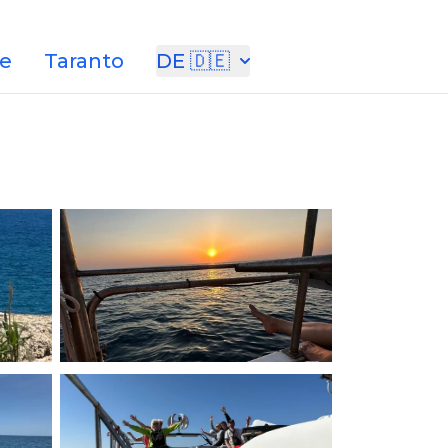
e
Taranto
DE 🇩🇪