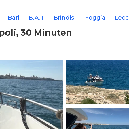
Bari
B.A.T
Brindisi
Foggia
Lecc
oli, 30 Minuten