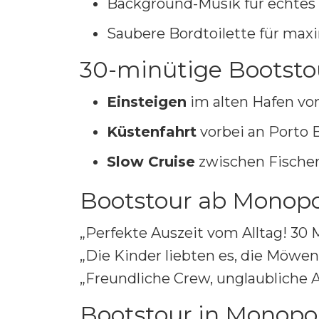
Background-Musik für echtes 
Saubere Bordtoilette für max
30-minütige Bootstou
Einsteigen
im alten Hafen vo
Küstenfahrt
vorbei an Porto 
Slow Cruise
zwischen Fischerb
Bootstour ab Monopo
„Perfekte Auszeit vom Alltag! 30
„Die Kinder liebten es, die Möwen
„Freundliche Crew, unglaubliche A
Bootstour in Monopo