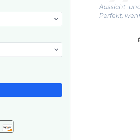
Aussicht und freundl
Perfekt, wenn man we
Élodie Mart