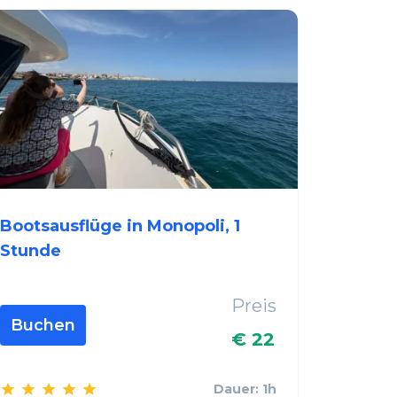
Bootsausflüge in Monopoli, 1
Stunde
Preis
Buchen
€ 22
Dauer: 1h