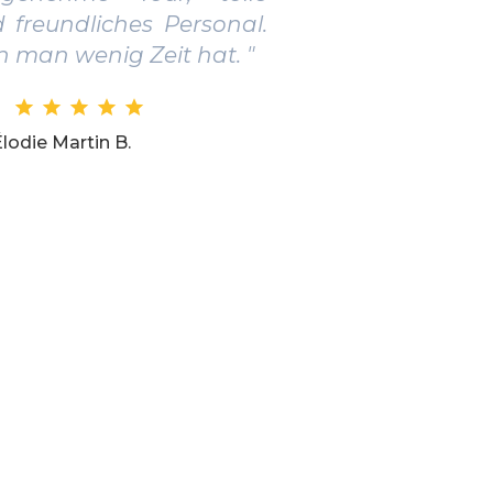
iches Personal.
Empfehlenswert. "
nig Zeit hat. "
Lukas Schneider F.
in B.