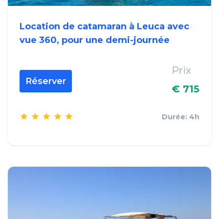
Location de catamaran à Leuca avec
vue 360, pour une demi-journée
Prix
Réserver
€ 715
Durée: 4h