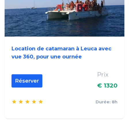
Location de catamaran à Leuca avec
vue 360, pour une ournée
Prix
Réserver
€ 1320
Durée: 8h