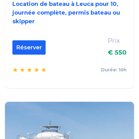
Location de bateau à Leuca pour 10,
journée complète, permis bateau ou
skipper
Prix
Réserver
€ 550
Durée: 10h