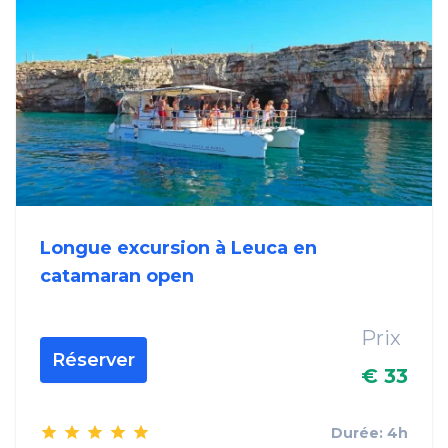
Longue excursion à Leuca en
catamaran open
Prix
Réserver
€ 33
Durée: 4h