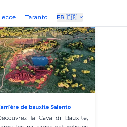
Lecce
Taranto
FR 🇫🇷
arrière de bauxite Salento
écouvrez la Cava di Bauxite,
armi les paysages naturalistes