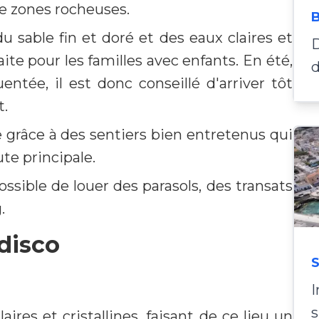
e zones rocheuses.
B
u sable fin et doré et des eaux claires et
D
ite pour les familles avec enfants. En été,
d
entée, il est donc conseillé d'arriver tôt
t.
e grâce à des sentiers bien entretenus qui
te principale.
ossible de louer des parasols, des transats
.
disco
S
I
ires et cristallines, faisant de ce lieu un