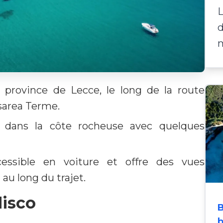
L
d
 province de Lecce, le long de la route
esarea Terme.
e dans la côte rocheuse avec quelques
cessible en voiture et offre des vues
au long du trajet.
disco
B
b