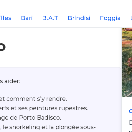
lles
Bari
B.A.T
Brindisi
Foggia
o
 aider:
et comment s'y rendre.
erfs et ses peintures rupestres.
C
lage de Porto Badisco.
D
 le snorkeling et la plongée sous-
p