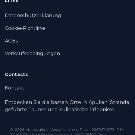
Links
Datenschutzerklärung
Cookie-Richtlinie
AGBs
Verkaufsbedingungen
Contacts
Kontakt
Entdecken Sie die besten Orte in Apulien: Strände,
geführte Touren und kulinarische Erlebnisse.
©
2026 visit.puglia.it Webofficine srls P.Iva: 02613570973 REA:
PO-621021 - Viale Guglielmo Marconi 50/15, 59100 Prato